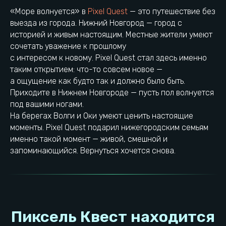
Вакансии
Тимбилдинг
«Море волнуется» в
Pixel Quest
— это путешествие без
Контакты локации
выезда из города. Нижний Новгород — город с
историей и живым настоящим. Местные жители умеют
О компании
Общая информация
сочетать уважение к прошлому
Конфидециальность
Франшиза
с интересом к новому. Pixel Quest стал здесь именно
Правила посещения
Реквизиты УК
Разработка сайта
Контакты УК
таким открытием: что-то совсем новое —
Товарный знак ®
Реквизиты локации
а ощущение как будто так и должно было быть.
Полезные статьи
Приходите в Нижнем Новгороде — пусть пол волнуется
под вашими ногами.
Проложить маршрут
Выбрать город
На берегах Волги и Оки умеют ценить настоящие
моменты. Pixel Quest подарил нижегородским семьям
именно такой момент — живой, смешной и
запоминающийся. Вернуться хочется снова.
ИП Сенников Анатолий Николаевич
ОГРН: 324470400059445
ИНН: 471608461429
© 2023−2026. Pixel Quest. Все права защищены.