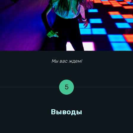
Как добраться
Есть вопрос? Напиши нам:
Мы вас ждем!
5
Мероприятия
Информация
Наши игры
Детский день рождения
Тарифы
Корпоратив
Сертификаты
Взрослый день рождения
Правила игры
Выпускной