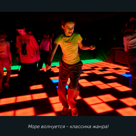
Замри на светящемся полу
Что изменилось
Море волнуется - классика жанра!