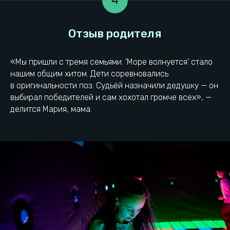
4
«Мы пришли с тремя семьями. 'Море волнуется' стало
нашим общим хитом. Дети соревновались
в оригинальности поз. Судьёй назначили дедушку — он
Пиксель Квест находится
выбирал победителей и сам хохотал громче всех», —
в самом сердце Нижнего
делится Мария, мама.
Новгорода
+7 908 765 05 39
Остановка Сенная
площадь
Нижний Новгород,
Городская парковка
Mаксимa Гоpькoгo 260